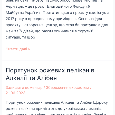
(лінк на сайт: https://misto-dobra.com.ua/en/home/ ) в
Чернівцях – це проєкт Благодійного Фонду «Я
Майбутнє України». Прототип цього проєкту вже існує з
2017 року в орендованому приміщенні. Основна ідея
проєкту – створення центру, що став би притулком для
мам та їх дітей, що разом опинилися в скрутній
ситуації, та щоб
Читати далі »
Порятунок рожевих пеліканів
Порятунок
рожевих
Алкалії та Алібея
пеліканів
Залишити коментар
/
Збереження екосистем
/
Алкалії
21.06.2023
та
Алібея
Порятунок рожевих пеліканів Алкалії та Алібея Щороку
рожеві пелікани прилітають до українських лиманів,
щоб перепочити після довгих польотів з вирію. Деякі з