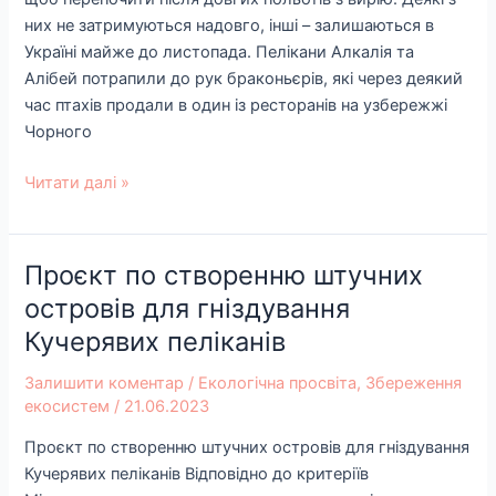
них не затримуються надовго, інші – залишаються в
Україні майже до листопада. Пелікани Алкалія та
Алібей потрапили до рук браконьєрів, які через деякий
час птахів продали в один із ресторанів на узбережжі
Чорного
Читати далі »
Проєкт по створенню штучних
Проєкт
по
островів для гніздування
створенню
Кучерявих пеліканів
штучних
островів
Залишити коментар
/
Екологічна просвіта
,
Збереження
для
екосистем
/
21.06.2023
гніздування
Проєкт по створенню штучних островів для гніздування
Кучерявих
Кучерявих пеліканів Відповідно до критеріїв
пеліканів