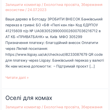
дерево
Залишити коментар
/
Екологічна просвіта
,
Збереження
в
екосистем
/
24.07.2023
Ботсаду
Ваше дерево в Ботсаду ЗРОБИТИ ВНЕСОК Банківський
переказ в гривні: БО «БФ «Пелі кен лів» Код ЄДРПОУ
41215609 п/р № UA083052990000026007036216712 в
АТ КБ «ПРИВАТБАНК» м. Київ МФО 305299
Призначення платежу: благодійний внесок Оплатити
через Лікпей посилання:
https://www.liqpay.ua/uk/checkout/i8233087679 QR code
для платежу через Liqpay: Банківський переказ у валюті
Як нам можна допомогти: – Підтримай проєкт […]
Читати далі »
Оселі для комах
Оселі
для
Залишити коментар
/
Екологічна просвіта
,
Збереження
комах