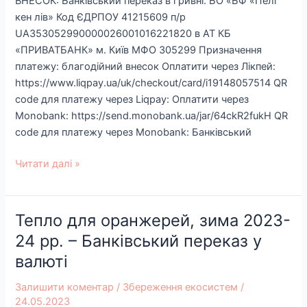
ВНЕСОК: Банківський переказ в гривні: БО «БФ «Пелі
кен лів» Код ЄДРПОУ 41215609 п/р
UA353052990000026001016221820 в АТ КБ
«ПРИВАТБАНК» м. Київ МФО 305299 Призначення
платежу: благодійний внесок Оплатити через Лікпей:
https://www.liqpay.ua/uk/checkout/card/i19148057514 QR
code для платежу через Liqpay: Оплатити через
Monobank: https://send.monobank.ua/jar/64ckR2fukH QR
code для платежу через Monobank: Банківський
Читати далі »
Тепло для оранжерей, зима 2023-
Тепло
для
24 рр.​ – Банківський переказ у
оранжерей,
валюті
зима
2023-
Залишити коментар
/
Збереження екосистем
/
24
24.05.2023