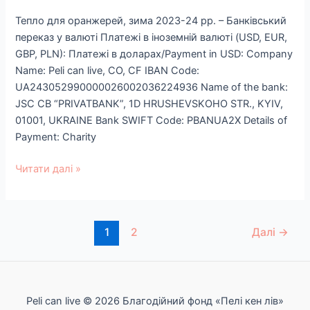
рр.​
Тепло для оранжерей, зима 2023-24 рр.​ – Банківський
–
переказ у валюті Платежі в іноземній валюті (USD, EUR,
Банківський
GBP, PLN): Платежі в доларах/Payment in USD: Company
переказ
Name: Peli can live, CO, CF IBAN Code:
у
UA243052990000026002036224936 Name of the bank:
валюті
JSC CB “PRIVATBANK”, 1D HRUSHEVSKOHO STR., KYIV,
01001, UKRAINE Bank SWIFT Code: PBANUA2X Details of
Payment: Charity
Читати далі »
1
2
Далі
→
Peli can live © 2026 Благодійний фонд «Пелі кен лів»