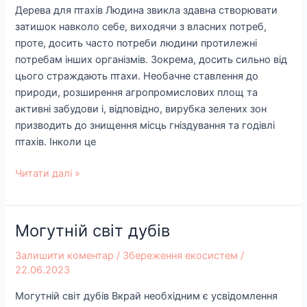
Дерева для птахів Людина звикла здавна створювати
затишок навколо себе, виходячи з власних потреб,
проте, досить часто потреби людини протилежні
потребам інших організмів. Зокрема, досить сильно від
цього страждають птахи. Необачне ставлення до
природи, розширення агропромислових площ та
активні забудови і, відповідно, вирубка зелених зон
призводить до знищення місць гніздування та годівлі
птахів. Інколи це
Читати далі »
Могутній світ дубів
Могутній
світ
Залишити коментар
/
Збереження екосистем
/
дубів
22.06.2023
Могутній світ дубів Вкрай необхідним є усвідомлення