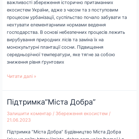
важливості збереження історично притаманних
екосистем України, адже з часом та з поступовим
процесом урбанізації, суспільство почало забувати та
нехтувати елементарними нормами ведення
господарства. В основі небезпечних процесів лежить
вирубування природних лісів та заміна їх на
монокультурні плантації сосни. Підвищення
середньорічної температури, яке тягне за собою
зниження рівня ґрунтових
Читати далі »
Підтримка”Міста Добра”
Підтримка”Міста
Добра”
Залишити коментар
/
Збереження екосистем
/
21.06.2023
Підтримка ”Міста Добра” Будівництво Міста Добра