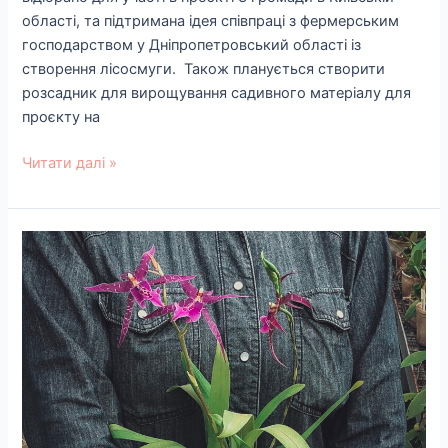
області, та підтримана ідея співпраці з фермерським
господарством у Дніпропетровський області із
створення лісосмуги. Також планується створити
розсадник для вирощування садивного матеріалу для
проєкту на
Читати далі »
Тепло
для
оранжерей,
зима
2022-
23
рр