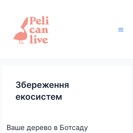
Перейти
Пагінація
Main
до
записів
Men
вмісту
Збереження
екосистем
Ваше дерево в Ботсаду
Ваше