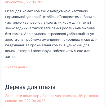
екосистем
/
22.06.2023
Оселі для комах Комахи є невід’ємною частиною
нормальної здорової і стабільної екосистеми. Вони є
частиною харчового ланцюга, як корм для птахів і
земноводних, а також запилення рослин неможливе
без комах. Але в умовах агресивної урбанізації існує
зростаюча проблема зменшення природних місць для
гніздування та проживання комах. Будиночки для
комах, створені власноруч, забезпечать місце для
життя
Читати далі »
Дерева для птахів
Дерева
для
Залишити коментар
/
Екологічна просвіта
,
Збереження
птахів
екосистем
/
22.06.2023