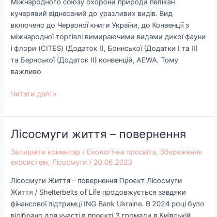
Міжнародного союзу охорони природи пелікан
кучерявий віднесений до уразливих видів. Вид
включено до Червоної книги України, до Конвенції з
міжнародної торгівлі вимираючими видами дикої фауни
і флори (CITES) (Додаток І), Боннської (Додатки І та ІІ)
та Бернської (Додаток ІІ) конвенцій, AEWA. Тому
важливо
Читати далі »
Лісосмуги життя – повернення
Лісосмуги
життя
Залишити коментар
/
Екологічна просвіта
,
Збереження
–
екосистем
,
Лісосмуги
/
20.06.2023
повернення
Лісосмуги Життя – повернення Проєкт Лісосмуги
Життя / Shelterbelts of Life продовжується завдяки
фінансової підтримці ING Bank Ukraine. В 2024 році було
відібрано для участі в проєкті 3 громади в Київській